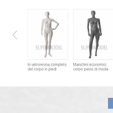
上
In vetroresina completo
Manichini economici
del corpo in piedi
corpo pieno di moda
manichini donna
femminile per la vendita
一
all'ingrosso
张