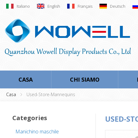
Italiano
English
Français
Deutsch
CASA
CHI SIAMO
Casa
Used-Store-Mannequins
Categories
USED-S
Manichino maschile