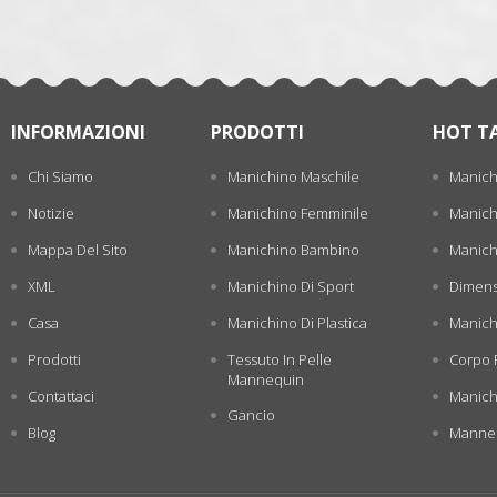
INFORMAZIONI
PRODOTTI
HOT T
Chi Siamo
Manichino Maschile
Manich
Notizie
Manichino Femminile
Manichi
Mappa Del Sito
Manichino Bambino
Manichi
XML
Manichino Di Sport
Dimens
Casa
Manichino Di Plastica
Manich
Prodotti
Tessuto In Pelle
Corpo 
Mannequin
Contattaci
Manich
Gancio
Blog
Manneq