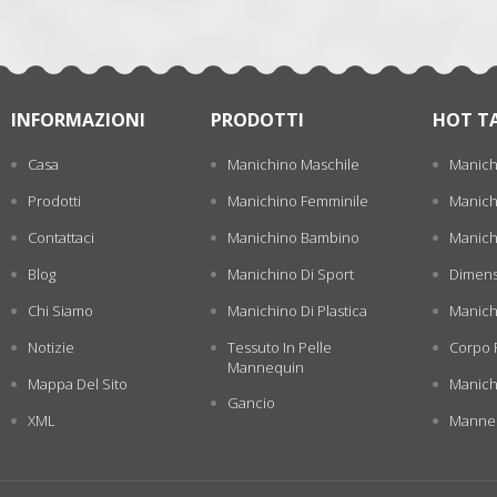
INFORMAZIONI
PRODOTTI
HOT T
Casa
Manichino Maschile
Manich
Prodotti
Manichino Femminile
Manichi
Contattaci
Manichino Bambino
Manichi
Blog
Manichino Di Sport
Dimens
Chi Siamo
Manichino Di Plastica
Manich
Notizie
Tessuto In Pelle
Corpo 
Mannequin
Mappa Del Sito
Manich
Gancio
XML
Manneq