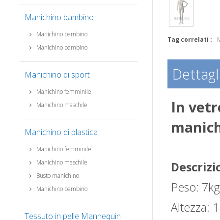
Manichino bambino
Manichino bambino
Tag correlati :
M
Manichino bambino
Dettagl
Manichino di sport
Manichino femminile
In vetr
Manichino maschile
manich
Manichino di plastica
Manichino femminile
Manichino maschile
Descrizi
Busto manichino
Peso: 7k
Manichino bambino
Altezza: 
Tessuto in pelle Mannequin