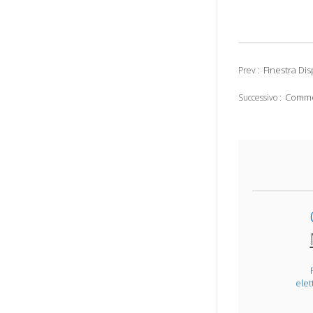
Finestra Di
Prev :
Commer
Successivo :
elet