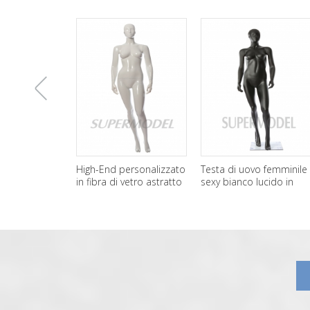
上
High-End personalizzato
Testa di uovo femminile
Commerci
in fibra di vetro astratto
sexy bianco lucido in
vendita c
Mannequin femminile
fibra di vetro manichino
Culone m
一
corpo
femminile
张