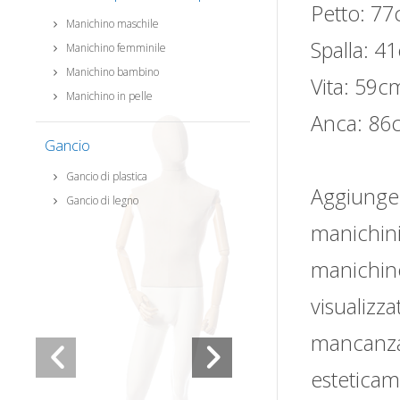
Petto: 77
Manichino maschile
Spalla: 4
Manichino femminile
Manichino bambino
Vita: 59cm
Manichino in pelle
Anca: 86
Gancio
Gancio di plastica
Aggiunger
Gancio di legno
manichini 
manichino
visualizz
mancanza 
esteticam