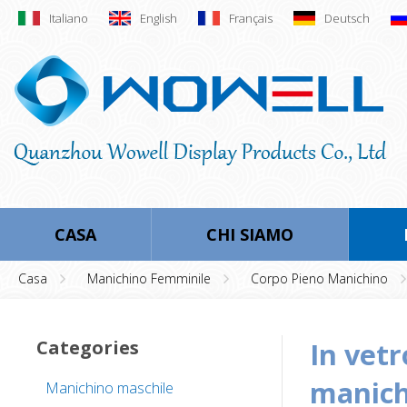
Italiano
English
Français
Deutsch
CASA
CHI SIAMO
Casa
Manichino Femminile
Corpo Pieno Manichino
Categories
in vetroresina completo del corpo in piedi
manich
Manichino maschile