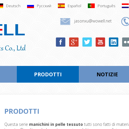
Deutsch
Русский
Español
Português
jasonxu@wowell.net
PRODOTTI
NOTIZIE
PRODOTTI
Questa serie
manichini in pelle tessuto
tutti sono fatti di materia