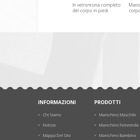
In vetroresina completo
Manic
del corpo in piedi
corp
manichini donna
femmi
一
all'ingrosso
张
INFORMAZIONI
PRODOTTI
Chi Siamo
Manichino Maschile
Notizie
Manichino Femminile
Mappa Del Sito
Manichino Bambino