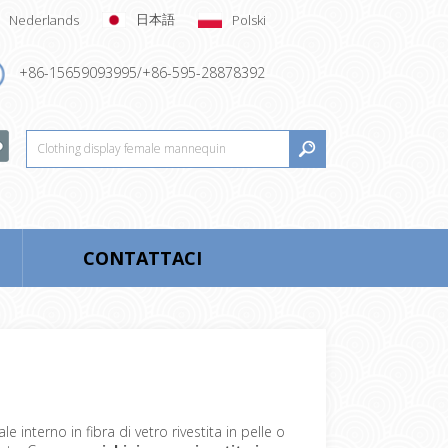
日本語
Nederlands
Polski
+86-15659093995/+86-595-28878392
CONTATTACI
le interno in fibra di vetro rivestita in pelle o