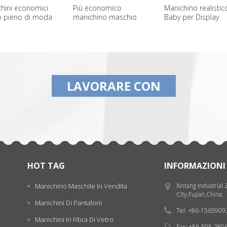
hini economici
Più economico
Manichino realistic
o pieno di moda
manichino maschio
Baby per Display
nile per la vendita
muscolo in vendita
LAVORARE CON
HOT TAG
INFORMAZIONI
Manichino Maschile In Vendita
Xintang Industrial
City,Fujian,China.
Manichini Di Pantaloni
Tel: +86-156590
Manichini In Fibra Di Vetro
Fax: +86-595-280