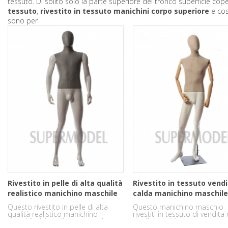
tessuto. Di solito solo la parte superiore del tronco superficie co
tessuto
,
rivestito in tessuto manichini corpo superiore
e cos
sono per
Rivestito in pelle di alta qualità
Rivestito in tessuto vend
realistico manichino maschile
calda manichino maschile
l'esposizione
Questo rivestito in pelle di alta
Questo manichino maschio
dell'abbigliamento
qualità realistico manichino
rivestiti in tessuto di vendita
maschile è in pelle e materiale
per l'esposizione