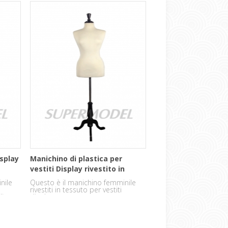
o in
legno.
splay
Manichino di plastica per
vestiti Display rivestito in
tessuto
nile
Questo è il manichino femminile
rivestiti in tessuto per vestiti
di
display.