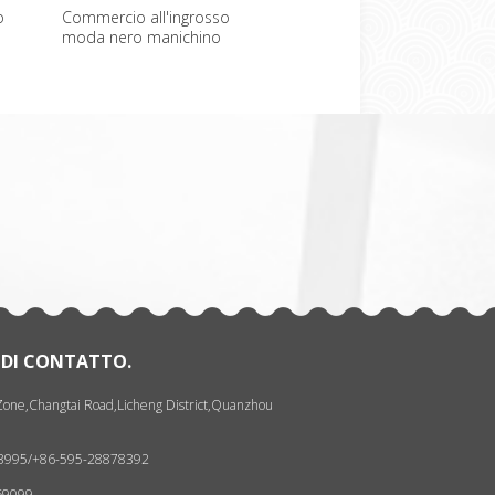
o
Commercio all'ingrosso
Manichino busto senza
Sexy
moda nero manichino
testa a buon mercato in
femm
maschile
vendita
Disp
一
张
 DI CONTATTO.
 Zone,Changtai Road,Licheng District,Quanzhou
93995/+86-595-28878392
69099