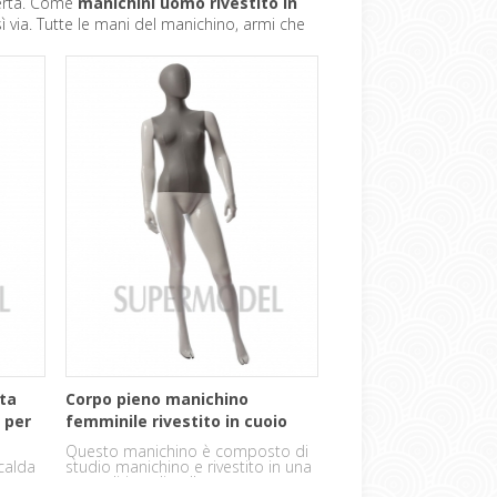
perta. Come
manichini uomo rivestito in
ì via. Tutte le mani del manichino, armi che
ita
Corpo pieno manichino
 per
femminile rivestito in cuoio
Questo manichino è composto di
 calda
studio manichino e rivestito in una
posa diritta di pelle.