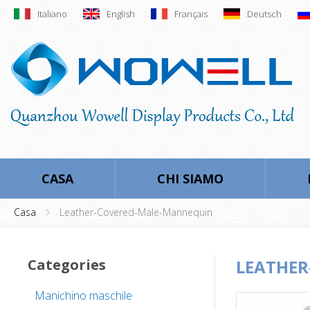
Italiano
English
Français
Deutsch
CASA
CHI SIAMO
Casa
Leather-Covered-Male-Mannequin
Categories
LEATHE
Manichino maschile