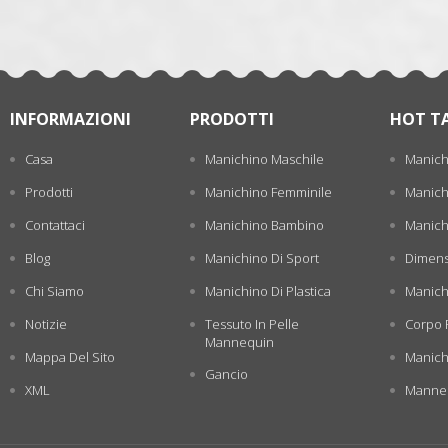
INFORMAZIONI
PRODOTTI
HOT T
Casa
Manichino Maschile
Manich
Prodotti
Manichino Femminile
Manichi
Contattaci
Manichino Bambino
Manichi
Blog
Manichino Di Sport
Dimens
Chi Siamo
Manichino Di Plastica
Manich
Notizie
Tessuto In Pelle
Corpo 
Mannequin
Mappa Del Sito
Manich
Gancio
XML
Manneq