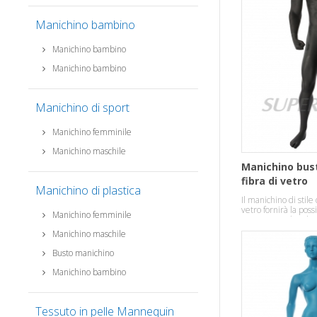
Manichino bambino
Manichino bambino
Manichino bambino
Manichino di sport
Manichino femminile
Manichino maschile
Manichino bus
fibra di vetro
Manichino di plastica
Il manichino di stile
vetro fornirà la possi
Manichino femminile
vestiti in modo robus
Manichino maschile
Busto manichino
Manichino bambino
Tessuto in pelle Mannequin