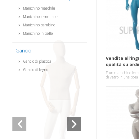
Manichino maschile
Manichino femminile
Manichino bambino
Manichino in pelle
Gancio
Vendita all'ing
Gancio di plastica
qualità su ord
Gancio di legno
vetroresina in 
È un manichino femm
manichini
di vetro in una posa 