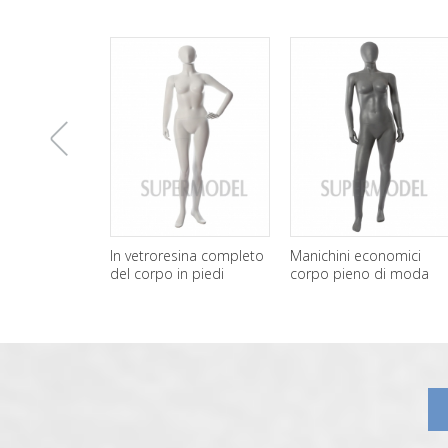
上
In vetroresina completo
Manichini economici
del corpo in piedi
corpo pieno di moda
manichini donna
femminile per la vendita
一
all'ingrosso
张