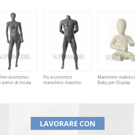
hini economici
Più economico
Manichino realistic
o pieno di moda
manichino maschio
Baby per Display
nile per la vendita
muscolo in vendita
LAVORARE CON