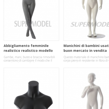
Abbigliamento femminile
Manichini di bambini usat
realistico realistico modello
buon mercato in vendita
manichini
Gambe, mani, busto e braccia rimovibili
Questo materiale di manichino ba
consentono di cambiare il modo che il
corpo pieno è resistente in fibra di 
manichino è vestito facilmente.
una posa di stand.