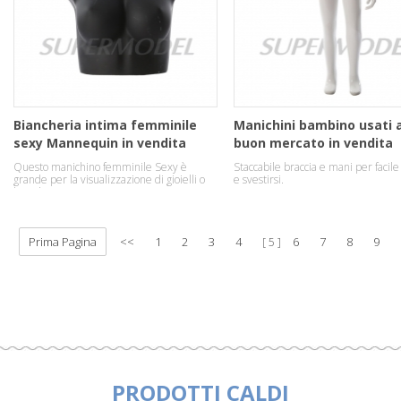
Biancheria intima femminile
Manichini bambino usati 
sexy Mannequin in vendita
buon mercato in vendita
Questo manichino femminile Sexy è
Staccabile braccia e mani per facile 
grande per la visualizzazione di gioielli o
e svestirsi.
biancheria intima.
Prima Pagina
<<
1
2
3
4
6
7
8
9
5
PRODOTTI CALDI