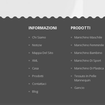
INFORMAZIONI
PRODOTTI
Chi Siamo
Manichino Maschile
Notizie
Manichino Femminile
Mappa Del Sito
Manichino Bambino
XML
Manichino Di Sport
Casa
Manichino Di Plastica
Prodotti
Tessuto In Pelle
Mannequin
Contattaci
Gancio
Blog