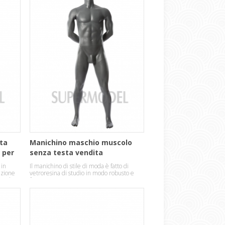
ita
Manichino maschio muscolo
 per
senza testa vendita
 in
Il manichino di stile di moda è fatto di
izione
vetroresina di studio in modo robusto e
ra di
forte.