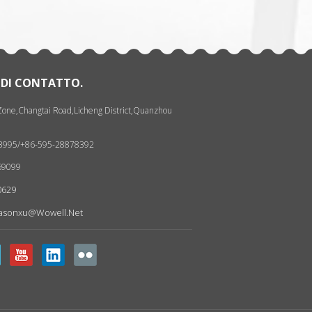
 DI CONTATTO.
 Zone,Changtai Road,Licheng District,Quanzhou
93995/+86-595-28878392
69099
0629
Jasonxu@wowell.net