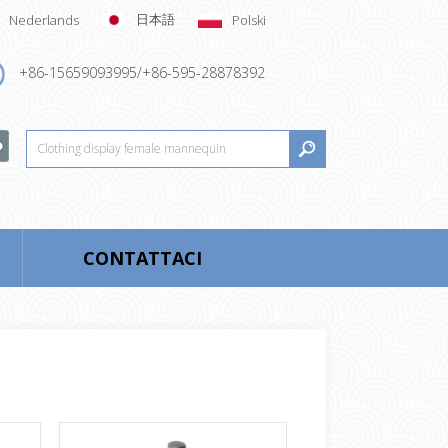
日本語
Nederlands
Polski
+86-15659093995/+86-595-28878392
CONTATTACI