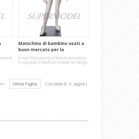
a
Manichino di bambino usati a
buon mercato per la
visualizzazione
vestirsi
Il manichino astratto è fatto di vetroresina
in una posa in piedi con la testa nel design
uovo bello.
>>
Ultima Pagina
Un totale di
9
pagine