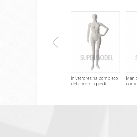
上
In vetroresina completo
Manic
del corpo in piedi
corp
manichini donna
femmi
一
all'ingrosso
张