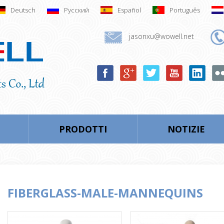
Deutsch
Русский
Español
Português
jasonxu@wowell.net
PRODOTTI
NOTIZIE
FIBERGLASS-MALE-MANNEQUINS