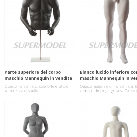
Parte superiore del corpo
Bianco lucido inferiore co
maschio Mannequin in vendita
maschio Mannequin in ve
Questo manichino di stile forte è fatto di
Questo materiale di manichino in fi
vetroresina di studio.
vetro per impieghi gravosi. Colore 
superficie in bianco lucido.