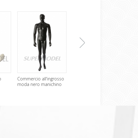
下
o
Commercio all'ingrosso
Manichino busto senza
Sexy
moda nero manichino
testa a buon mercato in
femm
maschile
vendita
Disp
一
张