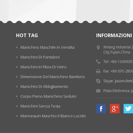
HOT TAG
INFORMAZIONI
Manichino Maschile In Vendita
Xintang Industrial
City,Fujian,China.
Manichini Di Pantaloni
Tel: +86-156590
Manichini In Fibra Di Vetro
Fax: +86-595-280
Dimensione Del Manichino Bambino
Jasonckm
Skype:
Manichini Di Abbigliamento
Posta Elettronica:
Corpo Pieno Manichino Seduto
Manichini Senza Testa
Mannequin Maschio K Bianco Lucido