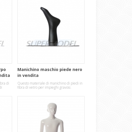
rpo
Manichino maschio piede nero
ndita
in vendita
bra di
Questo materiale di manichino di piedi in
di
fibra di vetro per impieghi gravosi.