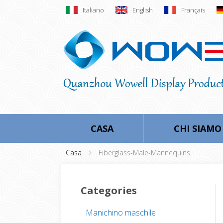
Italiano
English
Français
CASA
CHI SIAMO
Casa
Fiberglass-Male-Mannequins
Categories
Manichino maschile