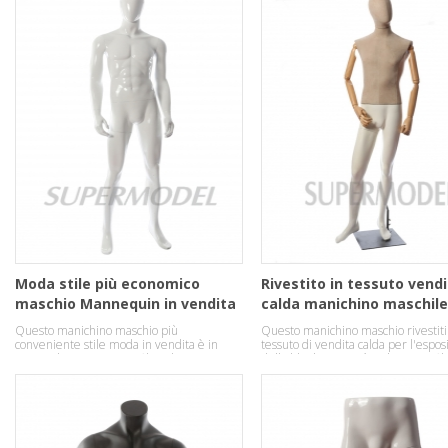
Moda stile più economico
Rivestito in tessuto vend
maschio Mannequin in vendita
calda manichino maschile
l'esposizione
Questo manichino maschio più
Questo manichino maschio rivestiti
dell'abbigliamento
conveniente stile moda in vendita è in
tessuto di vendita calda per l'espos
materiale resistente in fibra di vetro.
dell'abbigliamento è nel torso in fib
vetro con le mani di legno.