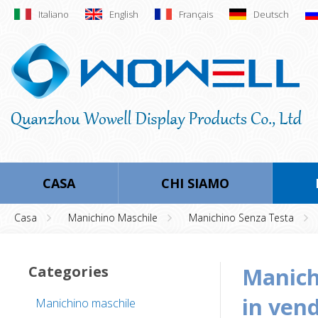
Italiano
English
Français
Deutsch
CASA
CHI SIAMO
Casa
Manichino Maschile
Manichino Senza Testa
Categories
manichino senza testa maschio bianco modelli
in vend
Manichino maschile