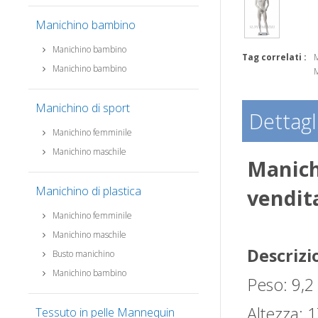
Manichino bambino
Manichino bambino
Tag correlati :
M
Manichino bambino
M
Manichino di sport
Dettagl
Manichino femminile
Manichino maschile
Manich
Manichino di plastica
vendit
Manichino femminile
Manichino maschile
Descrizi
Busto manichino
Manichino bambino
Peso: 9,2
Altezza: 
Tessuto in pelle Mannequin