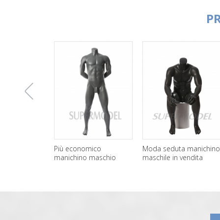
P
上
Più economico
Moda seduta manichino
Bi
manichino maschio
maschile in vendita
uo
muscolo in vendita
mo
一