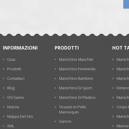
张
INFORMAZIONI
PRODOTTI
HOT T
Casa
Manichino Maschile
Manich
Prodotti
Manichino Femminile
Manichi
Contattaci
Manichino Bambino
Manichi
Blog
Manichino Di Sport
Dimens
Chi Siamo
Manichino Di Plastica
Manich
Notizie
Tessuto In Pelle
Corpo 
Mannequin
Mappa Del Sito
Manich
Gancio
XML
Manneq