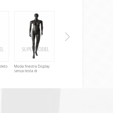
下
eto
Moda finestra Display
Manichini economici
In fibr
senza testa di
corpo pieno di moda
seduta
manichino prezzo
femminile per la vendita
femmin
一
张