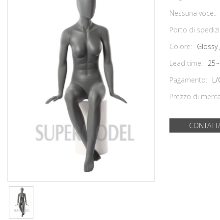
Nessuna voce.:
Porto di spediz
Colore:
Glossy 
Lead time:
25~
Pagamento:
L/
Prezzo di merca
CONTATT