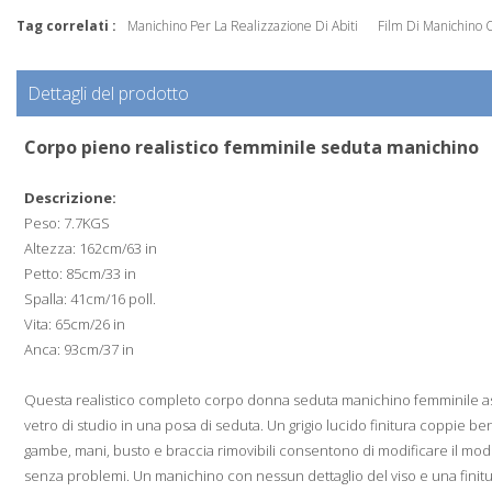
Tag correlati :
Manichino Per La Realizzazione Di Abiti
Film Di Manichino 
Dettagli del prodotto
Corpo pieno realistico femminile seduta manichino
Descrizione:
Peso: 7.7KGS
Altezza: 162cm/63 in
Petto: 85cm/33 in
Spalla: 41cm/16 poll.
Vita: 65cm/26 in
Anca: 93cm/37 in
Questa realistico completo corpo donna seduta manichino femminile astra
vetro di studio in una posa di seduta. Un grigio lucido finitura coppie b
gambe, mani, busto e braccia rimovibili consentono di modificare il mod
senza problemi. Un manichino con nessun dettaglio del viso e una finitura