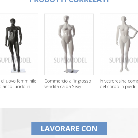
i uovo femminile
Commercio all'ingrosso
In vetroresina compl
anco lucido in
vendita calda Sexy
del corpo in piedi
i vetro manichino
Culone manichino
manichini donna
femminile per vetrina
all'ingrosso
LAVORARE CON