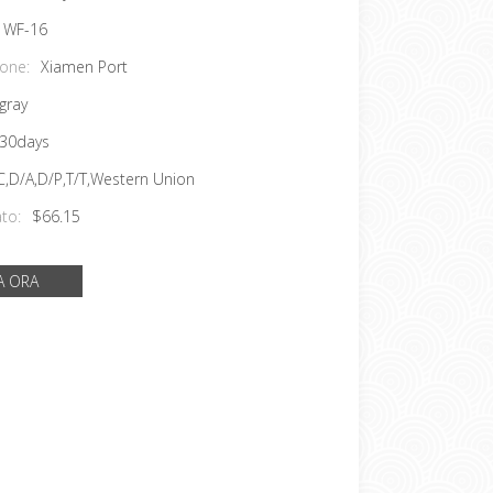
WF-16
ione:
Xiamen Port
gray
30days
C,D/A,D/P,T/T,Western Union
to:
$66.15
A ORA