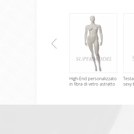
上
High-End personalizzato
Testa d
in fibra di vetro astratto
sexy bi
Mannequin femminile
fibra d
一
corpo
张