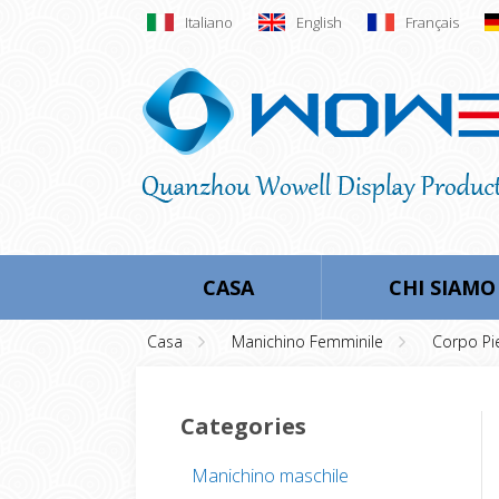
Italiano
English
Français
CASA
CHI SIAMO
Casa
Manichino Femminile
Corpo Pi
Categories
Manichino maschile