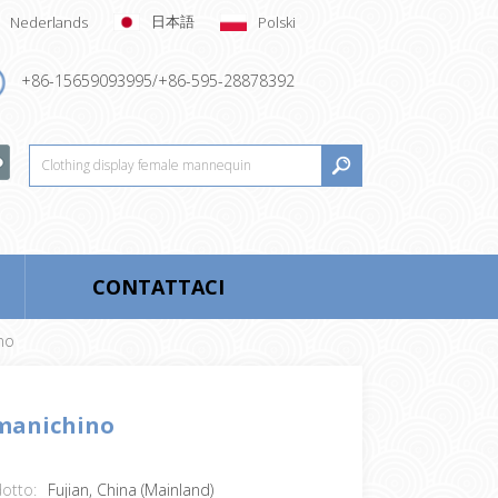
日本語
Nederlands
Polski
+86-15659093995/+86-595-28878392
CONTATTACI
no
 manichino
dotto:
Fujian, China (Mainland)