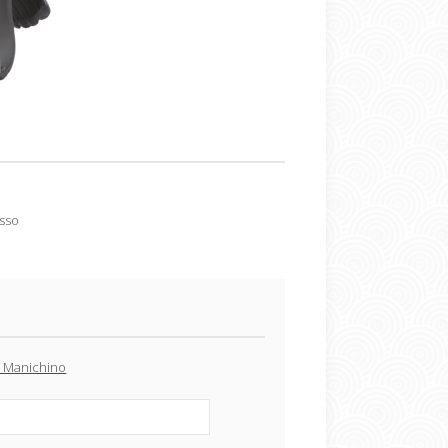
osso
a Manichino