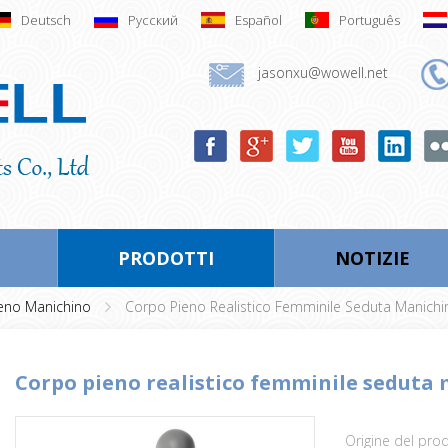
Deutsch
Русский
Español
Português
jasonxu@wowell.net
PRODOTTI
NOTIZIE
eno Manichino
Corpo Pieno Realistico Femminile Seduta Manichi
corpo pieno realistico femminile seduta
Origine del pro