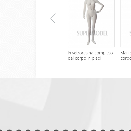
上
In vetroresina completo
Manic
del corpo in piedi
corp
manichini donna
femmi
一
all'ingrosso
张