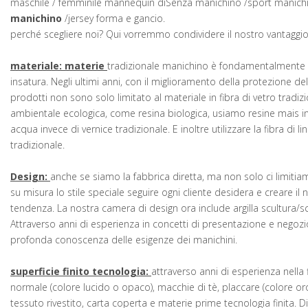
maschile / femminile mannequin diSenza manichino /sport manichi
manichino
/jersey forma e gancio.
perché scegliere noi? Qui vorremmo condividere il nostro vantaggi
materiale: materie
tradizionale manichino è fondamentalmente la 
insatura. Negli ultimi anni, con il miglioramento della protezione del
prodotti non sono solo limitato al materiale in fibra di vetro tradiz
ambientale ecologica, come resina biologica, usiamo resine mais inve
acqua invece di vernice tradizionale. E inoltre utilizzare la fibra di li
tradizionale.
Design:
anche se siamo la fabbrica diretta, ma non solo ci limitiam
su misura lo stile speciale seguire ogni cliente desidera e creare il
tendenza. La nostra camera di design ora include argilla scultura
Attraverso anni di esperienza in concetti di presentazione e negoz
profonda conoscenza delle esigenze dei manichini.
superficie finito tecnologia:
attraverso anni di esperienza nella 
normale (colore lucido o opaco), macchie di tè, placcare (colore or
tessuto rivestito, carta coperta e materie prime tecnologia finita. Dif