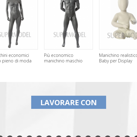
hini economici
Più economico
Manichino realistic
o pieno di moda
manichino maschio
Baby per Display
nile per la vendita
muscolo in vendita
LAVORARE CON