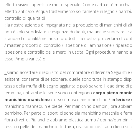
effetto visivo superficiale molto speciale. Come carta e tè macchia
effetto anticato. Acqua trasferimento solitamente in legno / bambù d
controllo di qualità di
:
la nostra azienda è impegnata nella produzione di manichini di alt
non è solo soddisfare le esigenze di clienti, ma anche superare le 
standard di qualità nei nostri prodotti. La nostra procedura di cont
/ master prodotti di controllo / ispezione di laminazione / riparazi
ispezione e controllo delle merci in uscita. Ogni procedura hanno
esso. Ampia varietà di
:
siamo accettare il requisito del compratore differenza Segui stile 
esistenti consente di selezionare, quelle sono tutte in stampo dis
tassa della muffa di bisogno aggiunta e può salvare il lead time d
femmina, entrambe le serie sono contengono
corpo pieno mani
manichino manichino
/torso / muscolare manichino /
inferiore
manichino mannequin e piede. Per manichino bambini, ora abbia
bambino. Per parte di sport, ci sono sia manichino maschile e femmi
fibra di vetro. Più anche abbiamo plastica uomo / donna/bambini 
tessuto pelle del manichino. Tuttavia, ora sono così tanti clienti sel