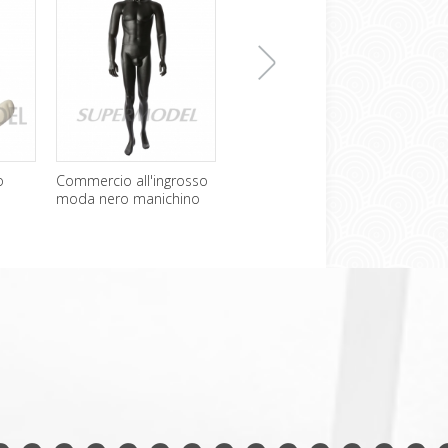
下
o
Commercio all'ingrosso
Manichino busto senza
Sexy
moda nero manichino
testa a buon mercato in
femm
maschile
vendita
Disp
一
张