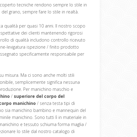
 coperto tecniche rendono sempre lo stile in
el grano, sempre fare lo stile in realtà.
a qualità per quasi 10 anni. Il nostro scopo
aspettative dei clienti mantenendo rigorosi
rollo di qualità includono controllo ricevuto
one-levigatura ispezione / finito prodotto
 assegnato specificamente responsabile per
su misura. Ma ci sono anche molti stili
ponibile, semplicemente significa nessuna
i produzione. Per manichino maschio e
chino
/
superiore del corpo del
 corpo manichino
/ senza testa tipi di
mo sia manichino bambino e mannequin del
nile manichino. Sono tutti lì in materiale in
manichino e tessuto schiuma forma maglia /
ezionare lo stile dal nostro catalogo di