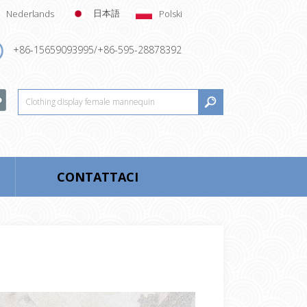
日本語
Nederlands
Polski
+86-15659093995/+86-595-28878392
CONTATTACI