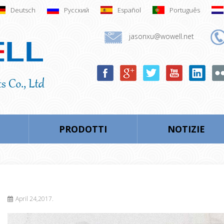
Deutsch
Русский
Español
Português
jasonxu@wowell.net
PRODOTTI
NOTIZIE
April 24,2017.